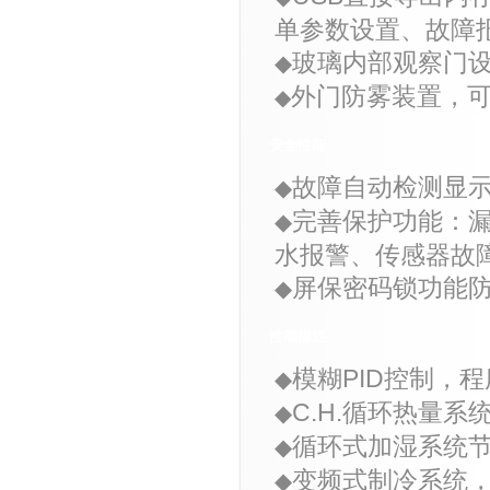
单参数设置、故障
玻璃内部观察门
◆
外门防雾装置，
◆
安全性能
故障自动检测显
◆
完善保护功能：
◆
水报警、传感器故
屏保密码锁功能
◆
性能描述
模糊
PID
控制，程
◆
C.H.
循环热量系
◆
循环式加湿系统
◆
变频式制冷系统
◆