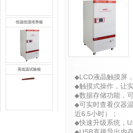
恒温恒湿培养箱
用户友好性
高低温试验箱
LCD
液晶触摸屏
◆
触摸式操作
，
让
◆
数据存储功能，
◆
可实时查看仪器
◆
近
6.5
小时）；
快速升级系统，
U
◆
USB
直接导出内
◆