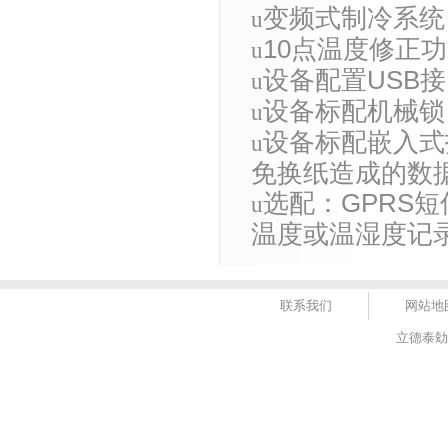
变频式制冷系统
u
10点温度修正
u
设备配置USB接
u
设备标配机械锁
u
设备标配嵌入式
u
免换纸造成的数
选配：GPRS
u
温度或温湿度记
联系我们
网站地
立德泰勀